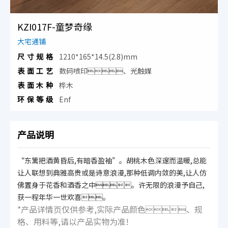
KZI017F-童梦奇缘
大宅通铺
尺寸规格
1210*165*14.5(2.8)mm
表面工艺
数码喷印、光触媒
表面木种
桦木
环保等级
Enf
产品说明
“东篱把酒黄昏后,有暗香盈袖”。胡桃木色深邃而温暖,总能
让人联想到典雅高贵或是诗意浪漫,那种低调内敛的美,让人仿
佛置身于花香和酒香之中。许无限的浪漫予自己,
获一程年华一世欢喜。
*产品详情页仅供参考,实际产品颜色、规
格、用料等,请以产品实物为准!